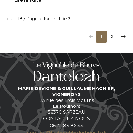
Lire la suite
Total : 18 / Page actuelle : 1 de 2
1
2
MARIE DEVIGNE & GUILLAUME HAGNIER,
VIGNERONS
23 rue des Trois Moulins
Le Poulhors
56370 SARZEAU
CONTACTEZ-NOUS
06 41 83 86 44
contact@levignoblederhuys.bzh