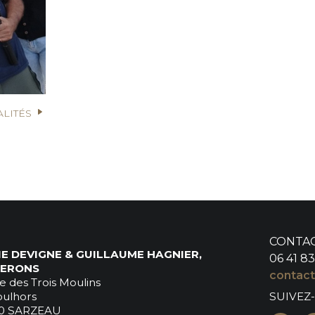
ALITÉS
CONTA
E DEVIGNE & GUILLAUME HAGNIER,
06 41 83
NERONS
contact
e des Trois Moulins
oulhors
SUIVEZ
0 SARZEAU