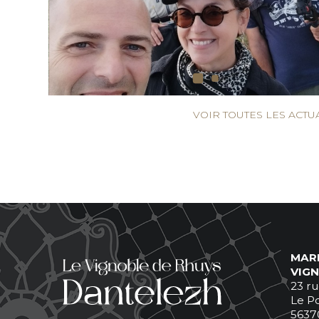
VOIR TOUTES LES ACTU
MARI
VIG
23 ru
Le P
5637